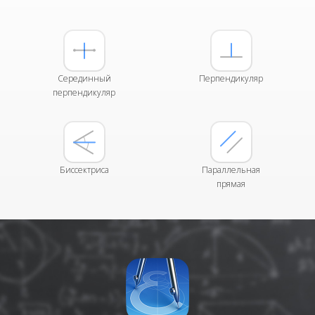
Серединный
Перпендикуляр
перпендикуляр
Биссектриса
Параллельная
прямая